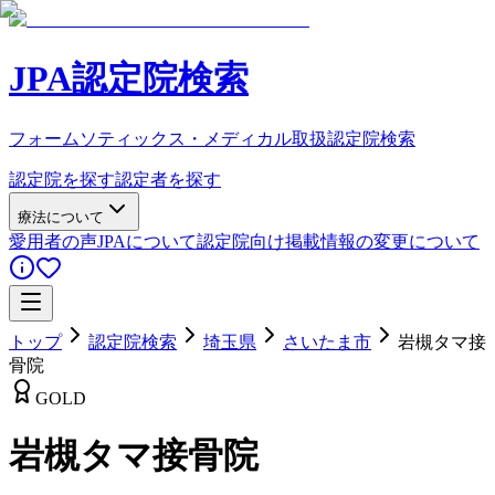
JPA認定院検索
フォームソティックス・メディカル取扱認定院検索
認定院を探す
認定者を探す
療法について
愛用者の声
JPAについて
認定院向け
掲載情報の変更について
トップ
認定院検索
埼玉県
さいたま市
岩槻タマ接
骨院
GOLD
岩槻タマ接骨院