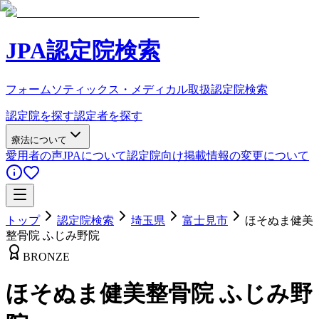
JPA認定院検索
フォームソティックス・メディカル取扱認定院検索
認定院を探す
認定者を探す
療法について
愛用者の声
JPAについて
認定院向け
掲載情報の変更について
トップ
認定院検索
埼玉県
富士見市
ほそぬま健美
整骨院 ふじみ野院
BRONZE
ほそぬま健美整骨院 ふじみ野