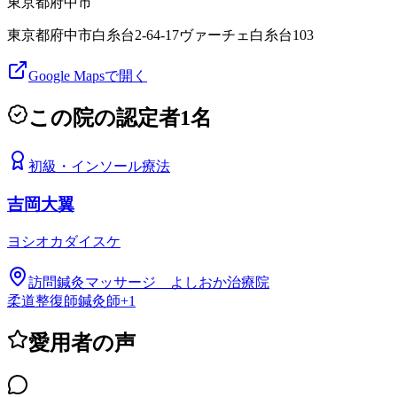
東京都
府中市
東京都府中市白糸台2-64-17ヴァーチェ白糸台103
Google Mapsで開く
この院の認定者
1
名
初級
・
インソール療法
吉岡大翼
ヨシオカダイスケ
訪問鍼灸マッサージ よしおか治療院
柔道整復師
鍼灸師
+
1
愛用者の声