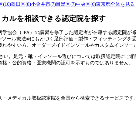
区
(
10
)
墨田区
(
8
)
小金井市
(
7
)
目黒区
(
7
)
中央区
(
6
)
東京都
全体を見る
ィカルを相談できる認定院を探す
学協会（JPA）の講習を修了した認定者が在籍する認定院が
3
インソール療法®にもとづく足部評価・製作・フィッティングを
疲れやすい方、オーダーメイドインソールやカスタムインソー
ださい。足元・靴・インソール選びについては取扱認定院にご相
資格・公的資格・医療機関の認可を示すものではありません。
ス・メディカル取扱認定院を全国から検索できるサービスです