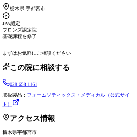
栃木県
宇都宮市
JPA認定
ブロンズ認定院
基礎課程を修了
まずはお気軽にご相談ください
この院に相談する
028-658-1161
取扱製品：
フォームソティックス・メディカル（公式サイ
ト）
アクセス情報
栃木県
宇都宮市