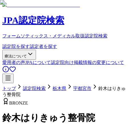
JPA認定院検索
フォームソティックス・メディカル取扱認定院検索
認定院を探す
認定者を探す
療法について
愛用者の声
JPAについて
認定院向け
掲載情報の変更について
トップ
認定院検索
栃木県
宇都宮市
鈴木はりきゅ
う整骨院
BRONZE
鈴木はりきゅう整骨院