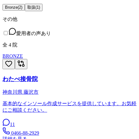
Bronze
(
2
)
取扱
(
1
)
その他
愛用者の声あり
全
4
院
BRONZE
わたべ接骨院
神奈川県
藤沢市
基本的なインソール作成サービスを提供しています。お気軽
にご相談ください。
11
0466-88-2929
詳細を見る