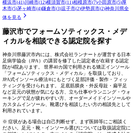
横浜市
(
41
)
川崎市
(
12
)
横須賀市
(
11
)
相模原市
(
7
)
小田原市
(
5
)
厚
木市
(
5
)
茅ヶ崎市
(
4
)
鎌倉市
(
3
)
逗子市
(
2
)
伊勢原市
(
2
)
神奈川県
全
体を見る
藤沢市
でフォームソティックス・メデ
ィカルを相談できる認定院を探す
神奈川県
藤沢市
内には、株式会社ランナートが運営する日本
足病学協会（JPA）の講習を修了した認定者が在籍する認定
院が
4
院あります。 世界40カ国で利用される矯正インソール
「フォームソティックス・メディカル」を取扱しており、
JPA式インソール療法®にもとづく足部評価・製作・フィッ
ティングを受けられます。 足底筋膜炎・外反母趾・扁平足
など足元の状態が気になる方、立ち仕事やランニング・ウォ
ーキングで足が疲れやすい方、オーダーメイドインソールや
カスタムインソール、靴選びを相談したい方の相談先として
利用されています。
※ 症状がある場合は自己判断せず、まず医師等にご相談く
ださい。足元・靴・インソール選びについては取扱認定院に