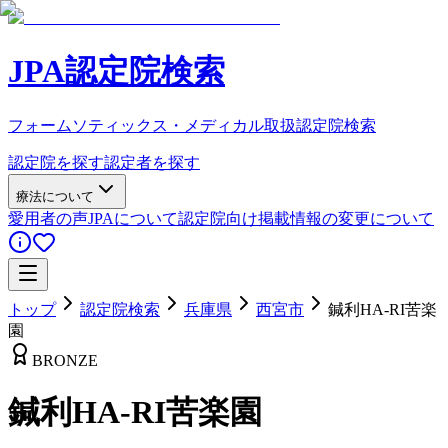
JPA認定院検索
フォームソティックス・メディカル取扱認定院検索
認定院を探す
認定者を探す
療法について
愛用者の声
JPAについて
認定院向け
掲載情報の変更について
トップ
認定院検索
兵庫県
西宮市
鍼利HA-RI苦楽
園
BRONZE
鍼利HA-RI苦楽園