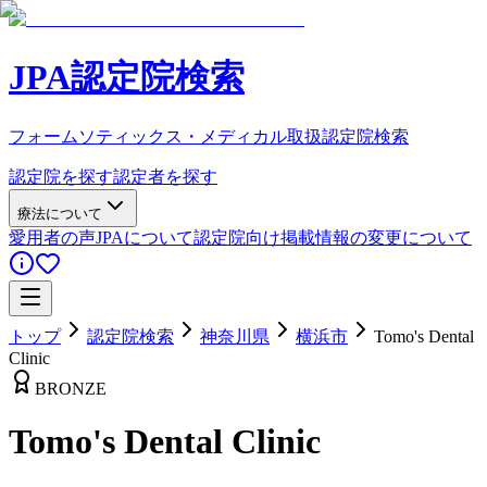
JPA認定院検索
フォームソティックス・メディカル取扱認定院検索
認定院を探す
認定者を探す
療法について
愛用者の声
JPAについて
認定院向け
掲載情報の変更について
トップ
認定院検索
神奈川県
横浜市
Tomo's Dental
Clinic
BRONZE
Tomo's Dental Clinic