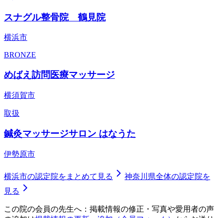
スナグル整骨院 鶴見院
横浜市
BRONZE
めばえ訪問医療マッサージ
横須賀市
取扱
鍼灸マッサージサロン はなうた
伊勢原市
横浜市
の認定院をまとめて見る
神奈川県
全体の認定院を
見る
この院の会員の先生へ：掲載情報の修正・写真や愛用者の声