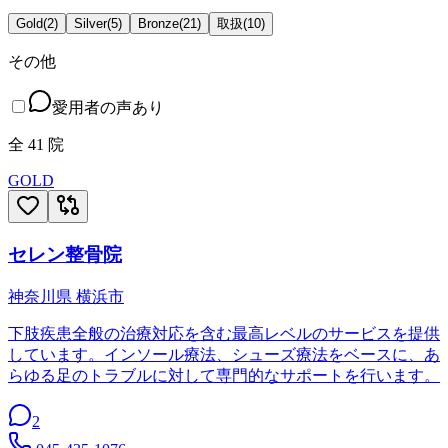
Gold
(
2
)
Silver
(
5
)
Bronze
(
21
)
取扱
(
10
)
その他
愛用者の声あり
全
41
院
GOLD
セレン整骨院
神奈川県
横浜市
下肢疾患全般の治療対応を含む最高レベルのサービスを提供
しています。インソール療法、シューズ療法をベースに、あ
らゆる足のトラブルに対して専門的なサポートを行います。
2