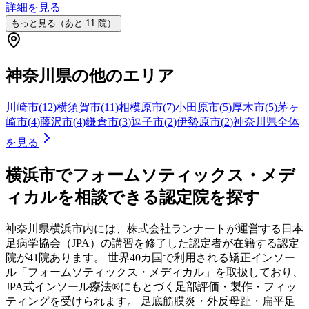
詳細を見る
もっと見る（あと
11
院）
神奈川県
の他のエリア
川崎市
(
12
)
横須賀市
(
11
)
相模原市
(
7
)
小田原市
(
5
)
厚木市
(
5
)
茅ヶ
崎市
(
4
)
藤沢市
(
4
)
鎌倉市
(
3
)
逗子市
(
2
)
伊勢原市
(
2
)
神奈川県
全体
を見る
横浜市
でフォームソティックス・メデ
ィカルを相談できる認定院を探す
神奈川県
横浜市
内には、株式会社ランナートが運営する日本
足病学協会（JPA）の講習を修了した認定者が在籍する認定
院が
41
院あります。 世界40カ国で利用される矯正インソー
ル「フォームソティックス・メディカル」を取扱しており、
JPA式インソール療法®にもとづく足部評価・製作・フィッ
ティングを受けられます。 足底筋膜炎・外反母趾・扁平足