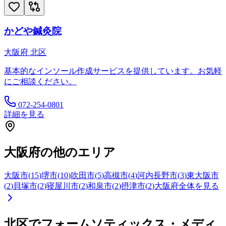
かどや鍼灸院
大阪府
北区
基本的なインソール作成サービスを提供しています。お気軽
にご相談ください。
072-254-0801
詳細を見る
大阪府
の他のエリア
大阪市
(
15
)
堺市
(
10
)
吹田市
(
5
)
高槻市
(
4
)
河内長野市
(
3
)
東大阪市
(
2
)
貝塚市
(
2
)
寝屋川市
(
2
)
和泉市
(
2
)
摂津市
(
2
)
大阪府
全体を見る
北区
でフォームソティックス・メディ