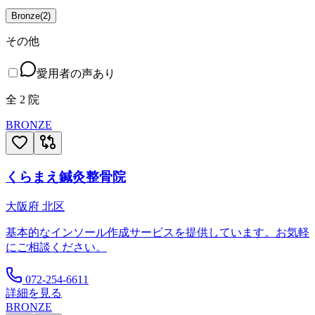
Bronze
(
2
)
その他
愛用者の声あり
全
2
院
BRONZE
くらまえ鍼灸整骨院
大阪府
北区
基本的なインソール作成サービスを提供しています。お気軽
にご相談ください。
072-254-6611
詳細を見る
BRONZE