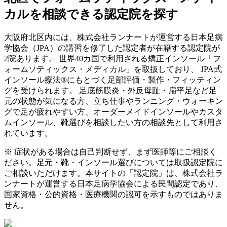
カルを相談できる認定院を探す
大阪府
北区
内には、株式会社ランナートが運営する日本足病
学協会（JPA）の講習を修了した認定者が在籍する認定院が
2
院あります。 世界40カ国で利用される矯正インソール「フ
ォームソティックス・メディカル」を取扱しており、 JPA式
インソール療法®にもとづく足部評価・製作・フィッティン
グを受けられます。 足底筋膜炎・外反母趾・扁平足など足
元の状態が気になる方、立ち仕事やランニング・ウォーキン
グで足が疲れやすい方、オーダーメイドインソールやカスタ
ムインソール、靴選びを相談したい方の相談先として利用さ
れています。
※ 症状がある場合は自己判断せず、まず医師等にご相談く
ださい。足元・靴・インソール選びについては取扱認定院に
ご相談いただけます。本サイトの「認定院」は、株式会社ラ
ンナートが運営する日本足病学協会による民間認定であり、
国家資格・公的資格・医療機関の認可を示すものではありま
せん。