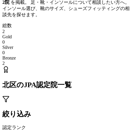
2
院
を掲載。 足・靴・インソールについて相談したい方へ。
インソール選び、靴のサイズ、シューズフィッティングの相
談先を探せます。
総数
2
Gold
0
Silver
0
Bronze
2
北区
のJPA認定院一覧
絞り込み
認定ランク