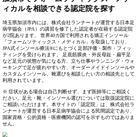
ィカルを相談できる認定院を探す
埼玉県
加須市
内には、株式会社ランナートが運営する日本足
病学協会（JPA）の講習を修了した認定者が在籍する認定院
が
2
院あります。 世界40カ国で利用される矯正インソール
「フォームソティックス・メディカル」を取扱しており、
JPA式インソール療法®にもとづく足部評価・製作・フィッ
ティングを受けられます。 足底筋膜炎・外反母趾・扁平足
など足元の状態が気になる方、立ち仕事やランニング・ウォ
ーキングで足が疲れやすい方、オーダーメイドインソールや
カスタムインソール、靴選びを相談したい方の相談先として
利用されています。
※ 症状がある場合は自己判断せず、まず医師等にご相談く
ださい。足元・靴・インソール選びについては取扱認定院に
ご相談いただけます。本サイトの「認定院」は、株式会社ラ
ンナートが運営する日本足病学協会による民間認定であり、
国家資格・公的資格・医療機関の認可を示すものではありま
せん。