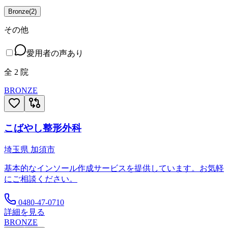
Bronze
(
2
)
その他
愛用者の声あり
全
2
院
BRONZE
こばやし整形外科
埼玉県
加須市
基本的なインソール作成サービスを提供しています。お気軽
にご相談ください。
0480-47-0710
詳細を見る
BRONZE