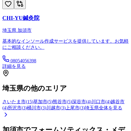
CHI-YU鍼灸院
埼玉県
加須市
基本的なインソール作成サービスを提供しています。お気軽
にご相談ください。
08054056398
詳細を見る
埼玉県
の他のエリア
さいたま市
(
15
)
草加市
(
5
)
熊谷市
(
5
)
深谷市
(
4
)
川口市
(
4
)
越谷市
(
4
)
所沢市
(
3
)
桶川市
(
3
)
川越市
(
3
)
上尾市
(
3
)
埼玉県
全体を見る
加須市
でフォームソティックス・メデ