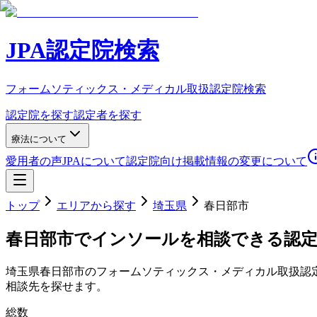
JPA認定院検索
フォームソティックス・メディカル取扱認定院検索
認定院を探す
認定者を探す
療法について
愛用者の声
JPAについて
認定院向け
掲載情報の変更について
トップ
エリアから探す
埼玉県
春日部市
春日部市
でインソールを相談できる認
埼玉県
春日部市
のフォームソティックス・メディカル取扱認
相談先を探せます。
総数