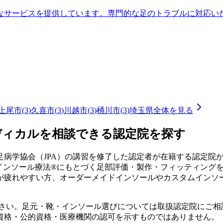
なサービスを提供しています。専門的な足のトラブルに対応い
上尾市
(
3
)
久喜市
(
3
)
川越市
(
3
)
桶川市
(
3
)
埼玉県
全体を見る
ディカルを相談できる認定院を探す
病学協会（JPA）の講習を修了した認定者が在籍する認定院
式インソール療法®にもとづく足部評価・製作・フィッティング
が疲れやすい方、オーダーメイドインソールやカスタムインソ
ださい。足元・靴・インソール選びについては取扱認定院にご相
資格・公的資格・医療機関の認可を示すものではありません。