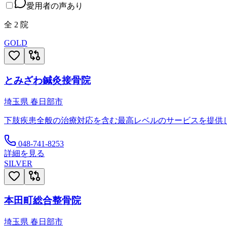
愛用者の声あり
全
2
院
GOLD
とみざわ鍼灸接骨院
埼玉県
春日部市
下肢疾患全般の治療対応を含む最高レベルのサービスを提供
048-741-8253
詳細を見る
SILVER
本田町総合整骨院
埼玉県
春日部市