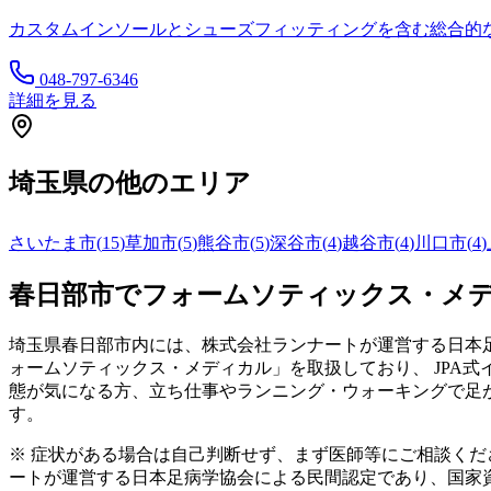
カスタムインソールとシューズフィッティングを含む総合的
048-797-6346
詳細を見る
埼玉県
の他のエリア
さいたま市
(
15
)
草加市
(
5
)
熊谷市
(
5
)
深谷市
(
4
)
越谷市
(
4
)
川口市
(
4
)
春日部市
でフォームソティックス・メ
埼玉県
春日部市
内には、株式会社ランナートが運営する日本足
ォームソティックス・メディカル」を取扱しており、 JPA
態が気になる方、立ち仕事やランニング・ウォーキングで足
す。
※ 症状がある場合は自己判断せず、まず医師等にご相談く
ートが運営する日本足病学協会による民間認定であり、国家