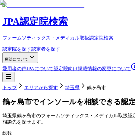
JPA認定院検索
フォームソティックス・メディカル取扱認定院検索
認定院を探す
認定者を探す
療法について
愛用者の声
JPAについて
認定院向け
掲載情報の変更について
トップ
エリアから探す
埼玉県
鶴ヶ島市
鶴ヶ島市
でインソールを相談できる認
埼玉県
鶴ヶ島市
のフォームソティックス・メディカル取扱認
相談先を探せます。
総数