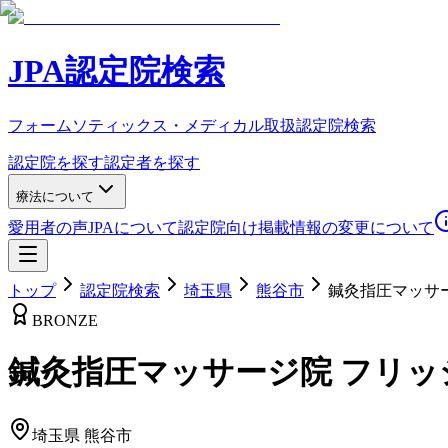
JPA認定院検索
フォームソティックス・メディカル取扱認定院検索
認定院を探す
認定者を探す
療法について
愛用者の声
JPAについて
認定院向け
掲載情報の変更について
トップ
認定院検索
埼玉県
熊谷市
鍼灸指圧マッサ
BRONZE
鍼灸指圧マッサージ院 フリッ
埼玉県
熊谷市