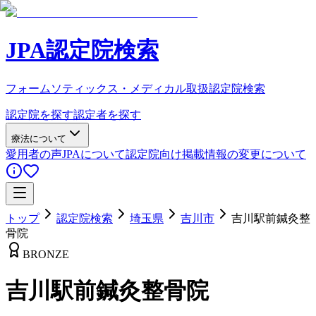
JPA認定院検索
フォームソティックス・メディカル取扱認定院検索
認定院を探す
認定者を探す
療法について
愛用者の声
JPAについて
認定院向け
掲載情報の変更について
トップ
認定院検索
埼玉県
吉川市
吉川駅前鍼灸整
骨院
BRONZE
吉川駅前鍼灸整骨院