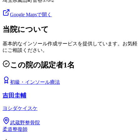
埼玉県嵐山町菅谷370-2
Google Mapsで開く
当院について
基本的なインソール作成サービスを提供しています。お気軽
にご相談ください。
この院の認定者
1
名
初級
・
インソール療法
吉田圭輔
ヨシダケイスケ
武蔵野整骨院
柔道整復師