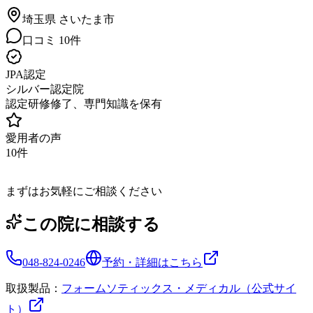
埼玉県
さいたま市
口コミ
10
件
JPA認定
シルバー認定院
認定研修修了、専門知識を保有
愛用者の声
10
件
まずはお気軽にご相談ください
この院に相談する
048-824-0246
予約・詳細はこちら
取扱製品：
フォームソティックス・メディカル（公式サイ
ト）