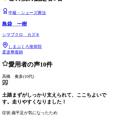
中級
・
シューズ療法
島袋 一樹
シマブクロ カズキ
しまぶくろ接骨院
柔道整復師
愛用者の声
10
件
高橋 奏多
(
10代
)
土踏まずがしっかり支えられて、ここちよいで
す。走りやすくなりました！
症状:
扁平足が気になったため