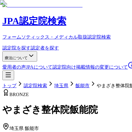
JPA認定院検索
フォームソティックス・メディカル取扱認定院検索
認定院を探す
認定者を探す
療法について
愛用者の声
JPAについて
認定院向け
掲載情報の変更について
トップ
認定院検索
埼玉県
飯能市
やまざき整体院
BRONZE
やまざき整体院飯能院
埼玉県
飯能市