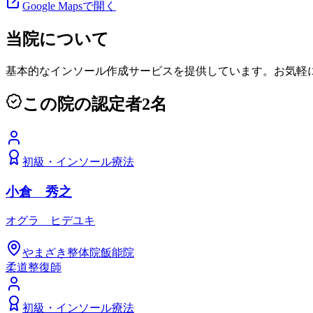
Google Mapsで開く
当院について
基本的なインソール作成サービスを提供しています。お気軽
この院の認定者
2
名
初級
・
インソール療法
小倉 秀之
オグラ ヒデユキ
やまざき整体院飯能院
柔道整復師
初級
・
インソール療法