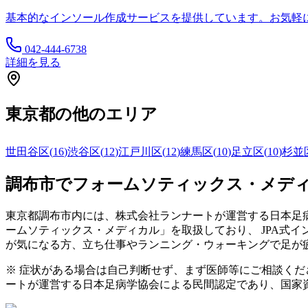
基本的なインソール作成サービスを提供しています。お気軽
042-444-6738
詳細を見る
東京都
の他のエリア
世田谷区
(
16
)
渋谷区
(
12
)
江戸川区
(
12
)
練馬区
(
10
)
足立区
(
10
)
杉並
調布市
でフォームソティックス・メデ
東京都
調布市
内には、株式会社ランナートが運営する日本足病
ームソティックス・メディカル」を取扱しており、 JPA式
が気になる方、立ち仕事やランニング・ウォーキングで足が
※ 症状がある場合は自己判断せず、まず医師等にご相談く
ートが運営する日本足病学協会による民間認定であり、国家