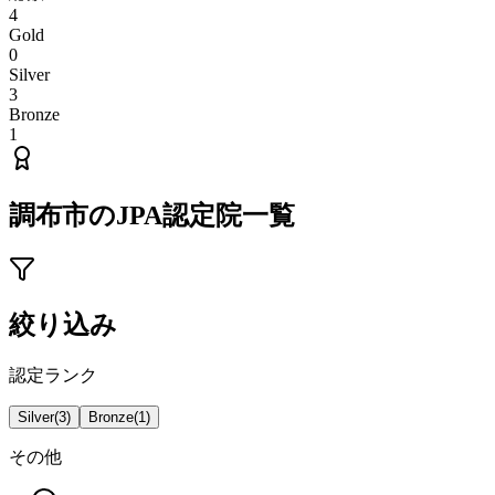
4
Gold
0
Silver
3
Bronze
1
調布市
のJPA認定院一覧
絞り込み
認定ランク
Silver
(
3
)
Bronze
(
1
)
その他