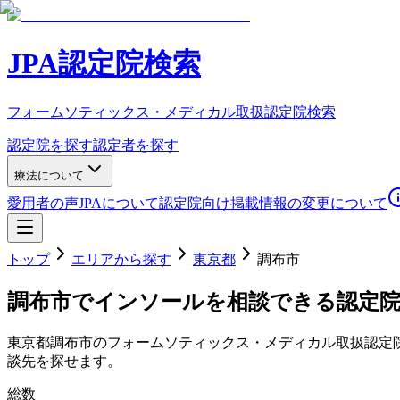
JPA認定院検索
フォームソティックス・メディカル取扱認定院検索
認定院を探す
認定者を探す
療法について
愛用者の声
JPAについて
認定院向け
掲載情報の変更について
トップ
エリアから探す
東京都
調布市
調布市
でインソールを相談できる認定
東京都
調布市
のフォームソティックス・メディカル取扱認定
談先を探せます。
総数