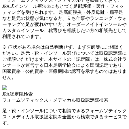
「フォームソティックス・メディカル」を取扱しており、
JPA式インソール療法®にもとづく足部評価・製作・フィッ
ティングを受けられます。 足底筋膜炎・外反母趾・扁平足
など足元の状態が気になる方、立ち仕事やランニング・ウォ
ーキングで足が疲れやすい方、オーダーメイドインソールや
カスタムインソール、靴選びを相談したい方の相談先として
利用されています。
※ 症状がある場合は自己判断せず、まず医師等にご相談く
ださい。足元・靴・インソール選びについては取扱認定院に
ご相談いただけます。本サイトの「認定院」は、株式会社ラ
ンナートが運営する日本足病学協会による民間認定であり、
国家資格・公的資格・医療機関の認可を示すものではありま
せん。
JPA認定院検索
フォームソティックス・メディカル取扱認定院検索
足・靴・インソールについて相談できるフォームソティック
ス・メディカル取扱認定院を全国から検索できるサービスで
す。