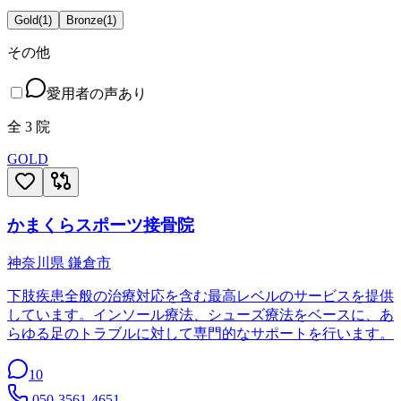
Gold
(
1
)
Bronze
(
1
)
その他
愛用者の声あり
全
3
院
GOLD
かまくらスポーツ接骨院
神奈川県
鎌倉市
下肢疾患全般の治療対応を含む最高レベルのサービスを提供
しています。インソール療法、シューズ療法をベースに、あ
らゆる足のトラブルに対して専門的なサポートを行います。
10
050-3561-4651