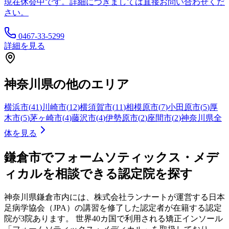
現在休会中です。詳細につきましては直接お問い合わせくだ
さい。
0467-33-5299
詳細を見る
神奈川県
の他のエリア
横浜市
(
41
)
川崎市
(
12
)
横須賀市
(
11
)
相模原市
(
7
)
小田原市
(
5
)
厚
木市
(
5
)
茅ヶ崎市
(
4
)
藤沢市
(
4
)
伊勢原市
(
2
)
座間市
(
2
)
神奈川県
全
体を見る
鎌倉市
でフォームソティックス・メデ
ィカルを相談できる認定院を探す
神奈川県
鎌倉市
内には、株式会社ランナートが運営する日本
足病学協会（JPA）の講習を修了した認定者が在籍する認定
院が
3
院あります。 世界40カ国で利用される矯正インソール