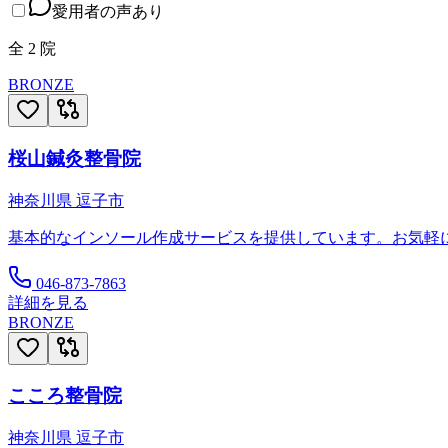
愛用者の声あり
全
2
院
BRONZE
桜山鍼灸整骨院
神奈川県
逗子市
基本的なインソール作成サービスを提供しています。お気軽
046-873-7863
詳細を見る
BRONZE
こころ整骨院
神奈川県
逗子市