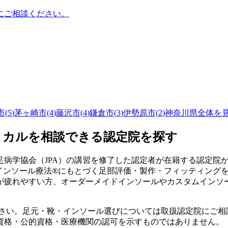
にご相談ください。
市
(
5
)
茅ヶ崎市
(
4
)
藤沢市
(
4
)
鎌倉市
(
3
)
伊勢原市
(
2
)
神奈川県
全体を
ィカルを相談できる認定院を探す
病学協会（JPA）の講習を修了した認定者が在籍する認定院
式インソール療法®にもとづく足部評価・製作・フィッティング
が疲れやすい方、オーダーメイドインソールやカスタムインソ
ださい。足元・靴・インソール選びについては取扱認定院にご相
資格・公的資格・医療機関の認可を示すものではありません。