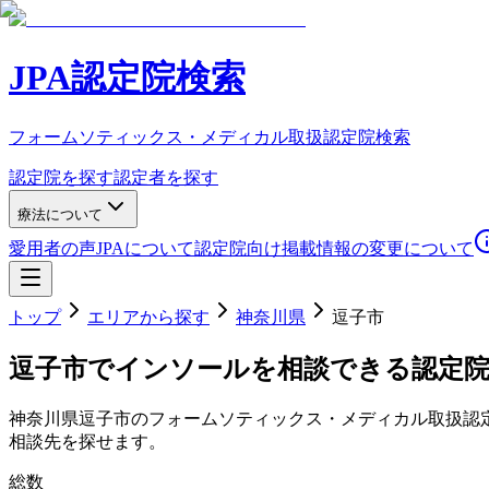
JPA認定院検索
フォームソティックス・メディカル取扱認定院検索
認定院を探す
認定者を探す
療法について
愛用者の声
JPAについて
認定院向け
掲載情報の変更について
トップ
エリアから探す
神奈川県
逗子市
逗子市
でインソールを相談できる認定
神奈川県
逗子市
のフォームソティックス・メディカル取扱認
相談先を探せます。
総数